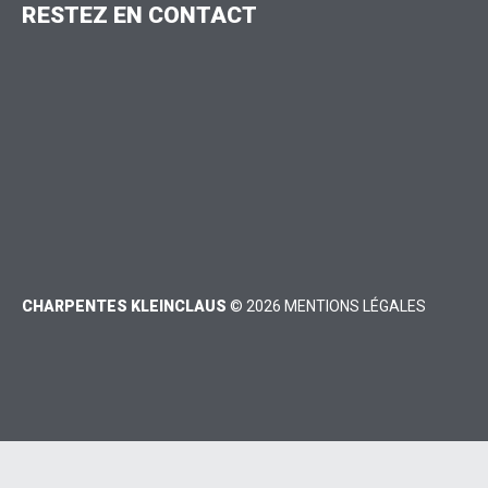
RESTEZ
EN
CONTACT
FAX: 03 88 07 68 11
contact@charpentes-kleinclaus.fr
CHARPENTES KLEINCLAUS
©
2026
MENTIONS LÉGALES