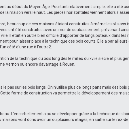
ement au début du Moyen Âge. Pourtant relativement simple, elle a été 
de la maison vers le haut. Les pièces horizontales viennent alors s’asse
rd, beaucoup de ces maisons étaient construites à même le sol, sans iso
es ont été construites avec un mur de soubassement, prévenant ainsi le 
 ville. Il était en outre bien difficile d’apporter de longs poteaux dans le
 pour laisser place à la technique des bois courts. Elle a par ailleurs 
’un côté d’une rue à l’autre2.
tion de la technique du bois long dès le milieu du xviie siècle et plus gén
omme Vernon ou encore davantage à Rouen.
e pas sur les bois longs. On n’utilise plus de longs pans mais des bois pl
u. Cette forme de construction va permettre le développement des mais
rbeau. L’encorbellement a pu se développer grâce à la technique des bo
 maisons vont donc avoir un ou plusieurs étages, en saillie sur le rez-d