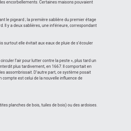
on des encorbellements. Certaines maisons pouvaient
ant le pigeard ; la première sablière du premier étage
 Il y a deux sablières, une inférieure, correspondant
 surtout elle évitait aux eaux de pluie de s’écouler
rculer l’air pour lutter contre la peste », plus tard un
interdit plus tardivement, en 1667. Il comportait en
les assombrissait. D’autre part, ce système posait
n compte est celui de la nouvelle influence de
ites planches de bois, tuiles de bois) ou des ardoises.