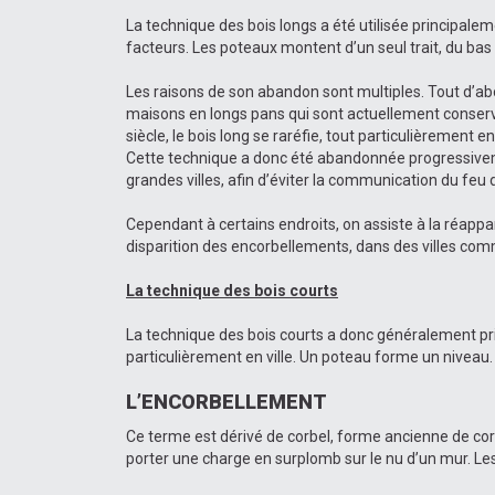
La technique des bois longs a été utilisée principal
facteurs. Les poteaux montent d’un seul trait, du bas 
Les raisons de son abandon sont multiples. Tout d’abo
maisons en longs pans qui sont actuellement conservé
siècle, le bois long se raréfie, tout particulièrement en
Cette technique a donc été abandonnée progressivement
grandes villes, afin d’éviter la communication du feu d
Cependant à certains endroits, on assiste à la réappari
disparition des encorbellements, dans des villes c
La technique des bois courts
La technique des bois courts a donc généralement pris l
particulièrement en ville. Un poteau forme un nivea
L’ENCORBELLEMENT
Ce terme est dérivé de corbel, forme ancienne de co
porter une charge en surplomb sur le nu d’un mur. Les