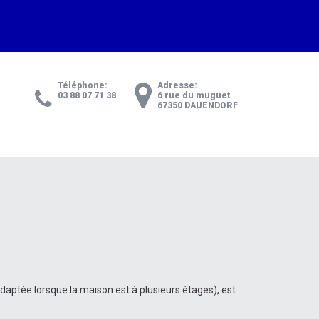
Téléphone:
Adresse:
03 88 07 71 38
6 rue du muguet
67350 DAUENDORF
aptée lorsque la maison est à plusieurs étages), est