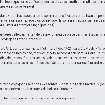
ette technique va se perfectionner, ce qui va permettre la multiplicati
tages en encorbellement.
u du rez-de-chaussée portait le sommier et s’évasait vers le haut en port
r vers un assemblage plus compliqué : le sommier repose sur le pigeard.
t au mur du premier étage.[pas clair]
ntages : elle permettait de gagner un peu de place dans les étages, mais
protégeait l’étage inférieur.
. À Rouen, par exemple, il fut interdit dès 1520, au prétexte de « faire ci
emble de la province, mais les effets se feront attendre. À Paris, il fut 
ales, assez étroites, se trouvaient ainsi encore plus réduites, ce qui 
ourants dans les villes médiévales. Un autre facteur qui est à prendre e
souvent les pignons avec des « essentes », c'est-à-dire des bardeaux (pet
ard on parlera de « bardage » de bois ou d'ardoise.
é de la maison qui se trouve exposé aux intempéries.