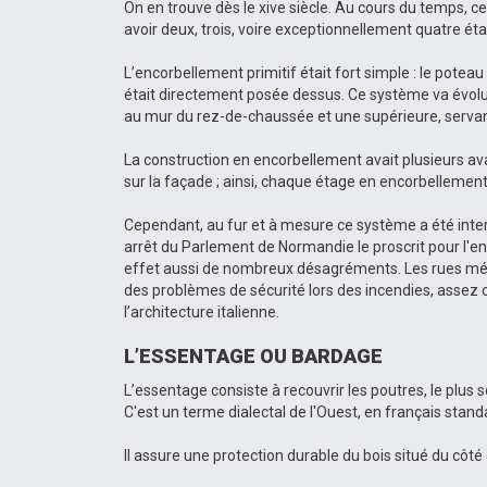
On en trouve dès le xive siècle. Au cours du temps, c
avoir deux, trois, voire exceptionnellement quatre é
L’encorbellement primitif était fort simple : le potea
était directement posée dessus. Ce système va évolue
au mur du rez-de-chaussée et une supérieure, servan
La construction en encorbellement avait plusieurs ava
sur la façade ; ainsi, chaque étage en encorbellement 
Cependant, au fur et à mesure ce système a été interdit
arrêt du Parlement de Normandie le proscrit pour l'ens
effet aussi de nombreux désagréments. Les rues médiév
des problèmes de sécurité lors des incendies, assez c
l’architecture italienne.
L’ESSENTAGE OU BARDAGE
L’essentage consiste à recouvrir les poutres, le plus 
C'est un terme dialectal de l'Ouest, en français stand
Il assure une protection durable du bois situé du côt