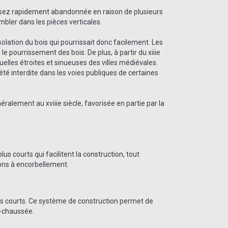
assez rapidement abandonnée en raison de plusieurs
mbler dans les pièces verticales.
lation du bois qui pourrissait donc facilement. Les
pourrissement des bois. De plus, à partir du xiiie
s ruelles étroites et sinueuses des villes médiévales.
été interdite dans les voies publiques de certaines
éralement au xviiie siècle, favorisée en partie par la
us courts qui facilitent la construction, tout
ons à encorbellement.
is courts. Ce système de construction permet de
e-chaussée.